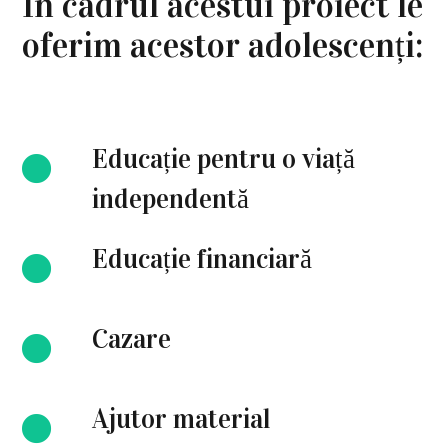
În cadrul acestui proiect le
oferim acestor adolescenți:
Educație pentru o viață
independentă
Educație financiară
Cazare
Ajutor material