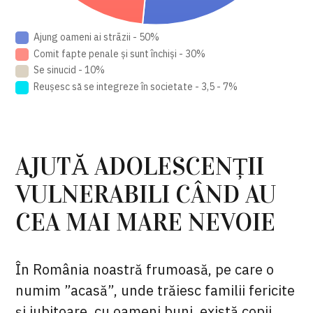
Ajung oameni ai strāzii - 50%
Comit fapte penale și sunt închiși - 30%
Se sinucid - 10%
Reuşesc să se integreze în societate - 3,5 - 7%
AJUTĂ ADOLESCENȚII
VULNERABILI CÂND AU
CEA MAI MARE NEVOIE
În România noastră frumoasă, pe care o
numim ”acasă”, unde trăiesc familii fericite
și iubitoare, cu oameni buni, există copii